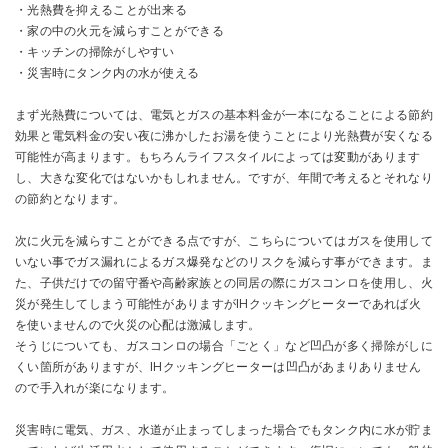
・光熱費を抑えることが出来る
・家の中の火元を減らすことができる
・キッチンの掃除がしやすい
・災害時にタンク内の水が使える
まず光熱費については、電気とガスの基本料金が一本になることによる節約
効果と電気料金の安い夜に沸かしたお湯を使うことにより光熱費が安くなる
可能性が高まります。もちろんライフスタイルによっては変動があります
し、大きな変化ではないかもしれません。ですが、年間で考えるとそれなり
の節約となります。
次に火元を減らすことができる点ですが、こちらについてはガスを使用して
いない事でガス漏れによるガス爆発などのリスクを減らす事ができます。ま
た、子供だけでの留守番や高齢家族との同居の際にガスコンロを使用し、火
災が発生してしまう可能性がありますがIHクッキングヒーターであれば火
を使いませんので火災の心配は激減します。
そうじについても、ガスコンロの場合「ごとく」など凹凸が多く掃除がしに
くい箇所がありますが、IHクッキングヒーターは凹凸があまりありません
ので手入れが楽になります。
災害時に電気、ガス、水道が止まってしまった場合でもタンク内に水が貯ま