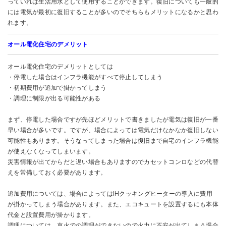
っていれば生活用水として使用することができます。復旧についても一般的
には電気が最初に復旧することが多いのでそちらもメリットになるかと思わ
れます。
オール電化住宅のデメリット
オール電化住宅のデメリットとしては
・停電した場合はインフラ機能がすべて停止してしまう
・初期費用が追加で掛かってしまう
・調理に制限が出る可能性がある
まず、停電した場合ですが先ほどメリットで書きましたが電気は復旧が一番
早い場合が多いです。ですが、場合によっては電気だけなかなか復旧しない
可能性もあります。そうなってしまった場合は復旧まで自宅のインフラ機能
が使えなくなってしまいます。
災害情報が出てからだと遅い場合もありますのでカセットコンロなどの代替
えを常備しておく必要があります。
追加費用については、場合によってはIHクッキングヒーターの導入に費用
が掛かってしまう場合があります。また、エコキュートを設置するにも本体
代金と設置費用が掛かります。
調理については、直火での調理ができないので火力に不安が出てしまう場合