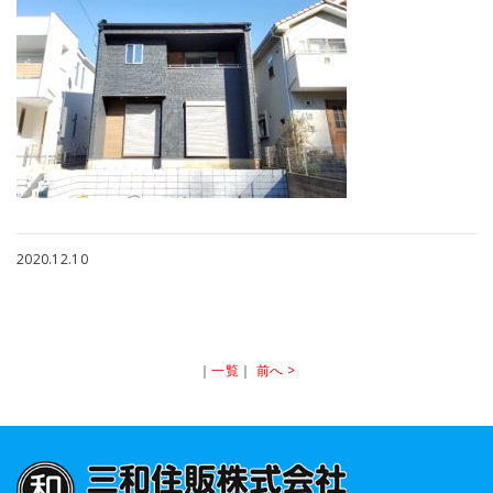
2020.12.10
｜
一覧
｜
前へ >