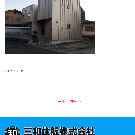
2019.12.09
｜
一覧
｜
前へ >