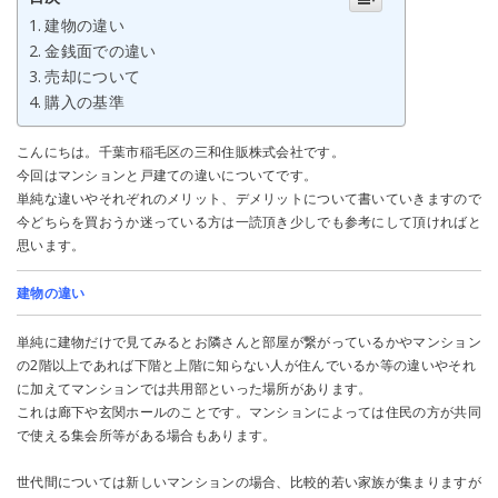
建物の違い
金銭面での違い
売却について
購入の基準
こんにちは。千葉市稲毛区の三和住販株式会社です。
今回はマンションと戸建ての違いについてです。
単純な違いやそれぞれのメリット、デメリットについて書いていきますので
今どちらを買おうか迷っている方は一読頂き少しでも参考にして頂ければと
思います。
建物の違い
単純に建物だけで見てみるとお隣さんと部屋が繋がっているかやマンション
の2階以上であれば下階と上階に知らない人が住んでいるか等の違いやそれ
に加えてマンションでは共用部といった場所があります。
これは廊下や玄関ホールのことです。マンションによっては住民の方が共同
で使える集会所等がある場合もあります。
世代間については新しいマンションの場合、比較的若い家族が集まりますが