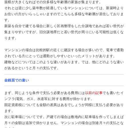
規模が大きくなればその分多様な年齢層の家族が集まります。
それとは逆に少し築年数が経過しているマンションについては、新築時より
お住いの方がいらっしゃいますのでこちらも多様な年齢層が居住しておりま
す。
新築を自分で建てる場合に新しく区画整理をした分譲地であれば若い世代が
集まりやすいですが、旧分譲地帯だと若い世代が周りにいる可能性は低くな
ります。
マンションの場合は比較的駅の近くに建設する場合が多いので、電車で通勤
されている方にとっては通勤がしやすいといったメリットがあります。
建物などについてはこのような違いがあります。では、他にどのような違い
があるかというと月々の支払です。
金銭面での違い
まず、同じような条件で支払う必要がある費用には
以前の記事
でも書いたイ
ンフラ(電気、ガス、水道等)に対する費用が掛かります。
固定資産税についても金額の差異はあるでしょうが同様に支払う必要があり
ます。
次に駐車場についてです。戸建ての場合は敷地内に駐車場を作ってしまえば
月々の金額は追加で掛かりません。マンションの場合は別途月々の支払とな