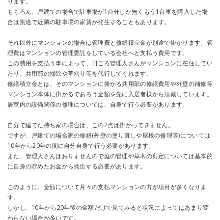
ります。
もちろん、戸建ての場合で駐車場が1台分しか無くもう1台車を購入した場
合は別途で近隣の駐車場の家賃が発生することもあります。
それ以外にマンションの場合は管理費と修繕積立金が別途で掛かります。管
理費はマンションの管理委託をしている会社へと支払う費用です。
この費用を支払う事によって、日ごろ管理人さんがマンションに在住してい
たり、共用部の掃除や草刈り等を代行してくれます。
修繕積立金とは、そのマンションに掛かる共用部の修繕費用や外壁の補修等
マンション本体に掛かるであろう金額を先に入居者様から頂戴しています。
居室内の設備関係の修理については、自身で行う必要があります。
自分で建てた持ち家の場合は、この2点は掛かってきません。
ですが、戸建ての場合家の修繕(外壁の塗り直しや屋根の修理等)については
10年から20年の間に自分自身で行う必要があります。
また、管理人さんはおりませんので庭の管理や草木の剪定については基本的
に自身の貯めたお金から捻出する必要があります。
このように、金額について月々の支払マンションの方が項目が多くなりま
す。
しかし、10年から20年後の金額だけで見てみると状況によってはあまり変
わらない場合が多いです。