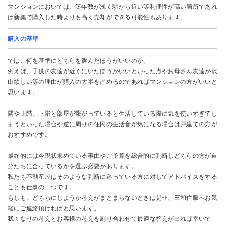
マンションにおいては、築年数が浅く駅から近い等利便性が高い箇所であれ
ば新築で購入した時よりも高く売却ができる可能性もあります。
購入の基準
では、何を基準にどちらを選んだほうがいいのか。
例えば、子供の友達が近くにいたほうがいいといった点やお母さん友達が沢
山欲しい等の理由が購入の大半を占めるのであればマンションの方がいいと
思います。
隣や上階、下階と部屋が繋がっていると生活している際に気を使いすぎてし
まうといった場合や逆に周りの住民の生活音が気になる場合は戸建ての方が
おすすめです。
最終的には今現状求めている事由やご予算を総合的に判断しどちらの方が自
分たちに合っているかを選ぶ必要があります。
私たち不動産屋はそのような判断に迷っている方に対してアドバイスをする
ことも仕事の一つです。
もしも、どちらにしようか考えがまとまらないときは是非、三和住販へお気
軽にご連絡頂ければと思います。
我々なりの考えとお客様の考えを刷り合わせて最適な答えが出れば幸いで